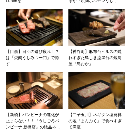
Lunchを
るか『焼肉ホルモンうしご…
【目黒】日々の遊び疲れ！？
【神谷町】麻布台ヒルズの隠
は「焼肉うしみつ一門」で癒
れすぎた鳥しき流屋台の焼鳥
す！
屋『鳥おか』
【新橋】バンビーナの進化が
【二子玉川】ネギタン塩発祥
止まらない！！『うしごろバ
の地『まんぷく』で食べすぎ
ンビーナ 新橋店』の絶品ネ…
て満腹