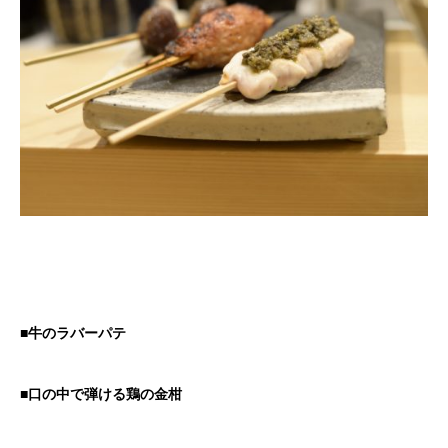
■牛のラバーパテ
■口の中で弾ける鶏の金柑