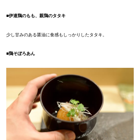
■伊達鶏のもも、親鶏のタタキ
少し甘みのある醤油に食感もしっかりしたタタキ。
■鶏そぼろあん