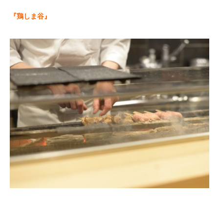
『鶏しま谷』