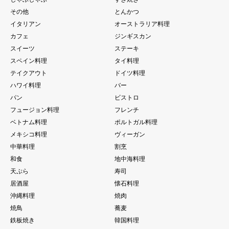
その他
とんかつ
イタリアン
オーストラリア料理
カフェ
ジンギスカン
スイーツ
ステーキ
スペイン料理
タイ料理
テイクアウト
ドイツ料理
ハワイ料理
バー
パン
ビストロ
フュージョン料理
フレンチ
ベトナム料理
ポルトガル料理
メキシコ料理
ヴィーガン
中華料理
割烹
和食
地中海料理
天ぷら
寿司
居酒屋
懐石料理
沖縄料理
焼肉
焼鳥
蕎麦
鉄板焼き
韓国料理