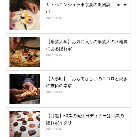
ザ・ペニンシュラ東京夏の風物詩「Tastes
of...
2026.08.08
【学芸大学】お気に入りの学芸大の路地裏
にある隠れ家...
2026.06.27
【人形町】「おもてなし」のココロと焼き
の技術の素晴...
2026.06.21
【目黒】50歳の誕生日ディナーは目黒の
隠れ家イタリ...
2026.06.07