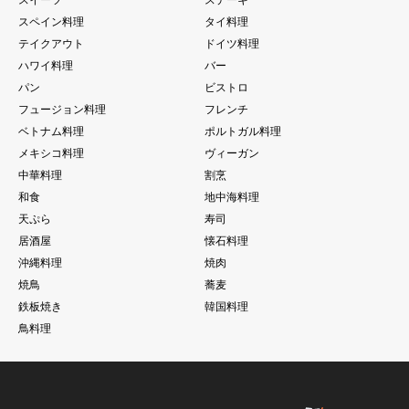
スペイン料理
タイ料理
テイクアウト
ドイツ料理
ハワイ料理
バー
パン
ビストロ
フュージョン料理
フレンチ
ベトナム料理
ポルトガル料理
メキシコ料理
ヴィーガン
中華料理
割烹
和食
地中海料理
天ぷら
寿司
居酒屋
懐石料理
沖縄料理
焼肉
焼鳥
蕎麦
鉄板焼き
韓国料理
鳥料理