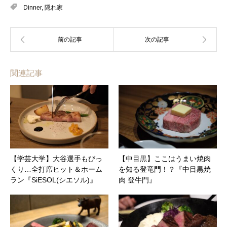
Dinner
,
隠れ家
関連記事
【学芸大学】大谷選手もびっ
【中目黒】ここはうまい焼肉
くり…全打席ヒット＆ホーム
を知る登竜門！？『中目黒焼
ラン『SiESOL(シエソル)』
肉 登牛門』