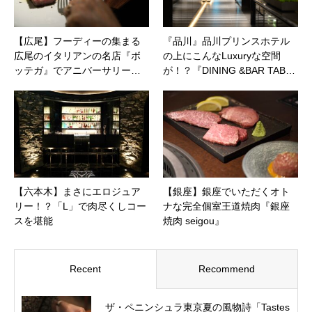
【広尾】フーディーの集まる
『品川』品川プリンスホテル
広尾のイタリアンの名店『ボ
の上にこんなLuxuryな空間
ッテガ』でアニバーサリー…
が！？『DINING &BAR TAB…
【六本木】まさにエロジュア
【銀座】銀座でいただくオト
リー！？「L」で肉尽くしコー
ナな完全個室王道焼肉『銀座
スを堪能
焼肉 seigou』
Recent
Recommend
ザ・ペニンシュラ東京夏の風物詩「Tastes