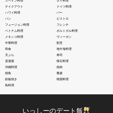
スペイン料理
タイ料理
テイクアウト
ドイツ料理
ハワイ料理
バー
パン
ビストロ
フュージョン料理
フレンチ
ベトナム料理
ポルトガル料理
メキシコ料理
ヴィーガン
中華料理
割烹
和食
地中海料理
天ぷら
寿司
居酒屋
懐石料理
沖縄料理
焼肉
焼鳥
蕎麦
鉄板焼き
韓国料理
鳥料理
いっしーのデート飯