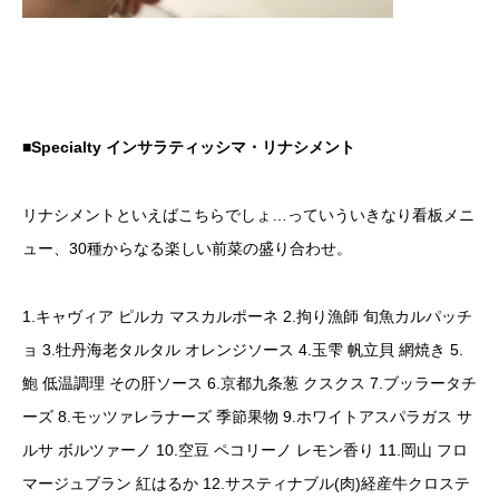
■Specialty インサラティッシマ・リナシメント
リナシメントといえばこちらでしょ…っていういきなり看板メニ
ュー、30種からなる楽しい前菜の盛り合わせ。
1.キャヴィア ピルカ マスカルポーネ 2.拘り漁師 旬魚カルパッチ
ョ 3.牡丹海老タルタル オレンジソース 4.玉雫 帆立貝 網焼き 5.
鮑 低温調理 その肝ソース 6.京都九条葱 クスクス 7.ブッラータチ
ーズ 8.モッツァレラナーズ 季節果物 9.ホワイトアスパラガス サ
ルサ ボルツァーノ 10.空豆 ペコリーノ レモン香り 11.岡山 フロ
マージュブラン 紅はるか 12.サスティナブル(肉)経産牛クロステ