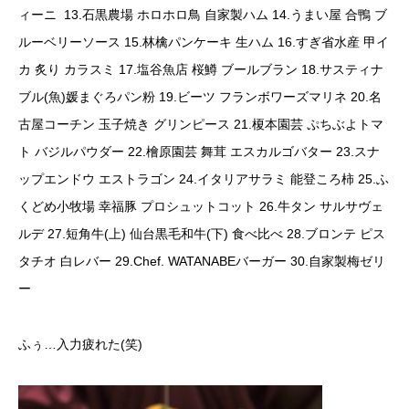
ィーニ 13.石黒農場 ホロホロ鳥 自家製ハム 14.うまい屋 合鴨 ブ
ルーベリーソース 15.林檎パンケーキ 生ハム 16.すぎ省水産 甲イ
カ 炙り カラスミ 17.塩谷魚店 桜鱒 ブールブラン 18.サスティナ
ブル(魚)媛まぐろパン粉 19.ビーツ フランボワーズマリネ 20.名
古屋コーチン 玉子焼き グリンピース 21.榎本園芸 ぷちぶよトマ
ト バジルパウダー 22.檜原園芸 舞茸 エスカルゴバター 23.スナ
ップエンドウ エストラゴン 24.イタリアサラミ 能登ころ柿 25.ふ
くどめ小牧場 幸福豚 プロシュットコット 26.牛タン サルサヴェ
ルデ 27.短角牛(上) 仙台黒毛和牛(下) 食べ比べ 28.ブロンテ ピス
タチオ 白レバー 29.Chef. WATANABEバーガー 30.自家製梅ゼリ
ー
ふぅ…入力疲れた(笑)