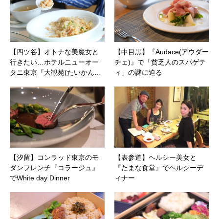
【四ツ谷】オトナな美魔女と
【中目黒】『Audace(アウダー
行きたい…ホテルニューオー
チェ)』で「貧乏人のスパゲテ
タニ東京『大観苑(たいかん…
ィ」の謎に迫る
【汐留】コンラッド東京のモ
【表参道】ヘルシー美女と
ダンフレンチ『コラージュ』
『たまな食堂』でヘルシーデ
でWhite day Dinner
ィナー