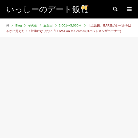
いっしーのデート飯
検索
Blog
その他
五反田
2,001〜5,000円
【五反田】BAR飯のレベルをは
るかに超えた！！常連になりたい『LOVAT on the corner(ロバットオンザコーナー)』