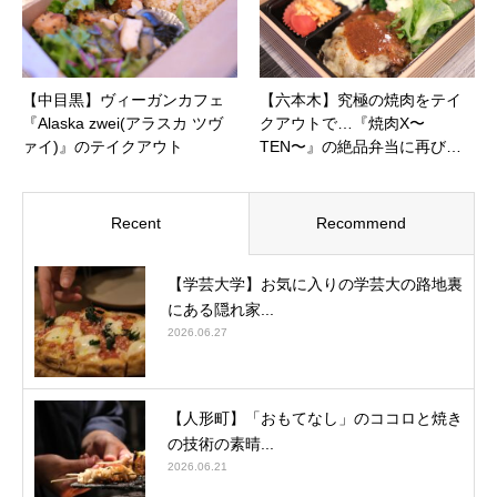
【中目黒】ヴィーガンカフェ
【六本木】究極の焼肉をテイ
『Alaska zwei(アラスカ ツヴ
クアウトで…『焼肉X〜
ァイ)』のテイクアウト
TEN〜』の絶品弁当に再び…
Recent
Recommend
【学芸大学】お気に入りの学芸大の路地裏
にある隠れ家...
2026.06.27
【人形町】「おもてなし」のココロと焼き
の技術の素晴...
2026.06.21