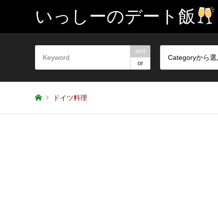
いっしーのデート飯
and
Categoryから
or
ドイツ料理