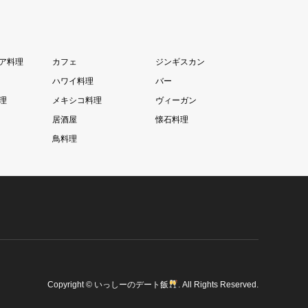
ア料理
カフェ
ジンギスカン
ハワイ料理
バー
理
メキシコ料理
ヴィーガン
居酒屋
懐石料理
鳥料理
Copyright
©
いっしーのデート飯
. All Rights Reserved.