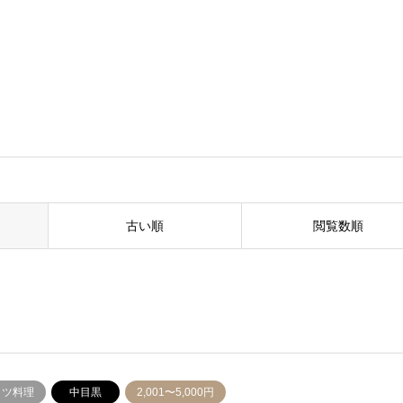
古い順
閲覧数順
イツ料理
中目黒
2,001〜5,000円