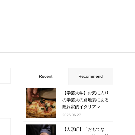
Recent
Recommend
【学芸大学】お気に入り
の学芸大の路地裏にある
隠れ家的イタリアン…
2026.06.27
【人形町】「おもてな