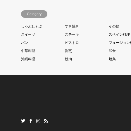
Category
しゃぶしゃぶ
すき焼き
その他
スイーツ
ステーキ
スペイン料理
パン
ビストロ
フュージョン
中華料理
割烹
和食
沖縄料理
焼肉
焼鳥