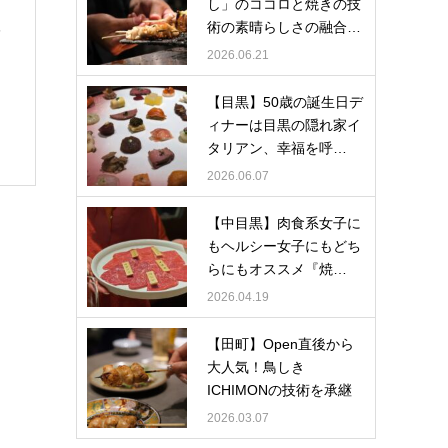
し」のココロと焼きの技
術の素晴らしさの融合…
マ
2026.06.21
【目黒】50歳の誕生日デ
ィナーは目黒の隠れ家イ
タリアン、幸福を呼…
2026.06.07
【中目黒】肉食系女子に
もヘルシー女子にもどち
らにもオススメ『焼…
2026.04.19
【田町】Open直後から
大人気！鳥しき
ICHIMONの技術を承継
『芝浦とり…
2026.03.07