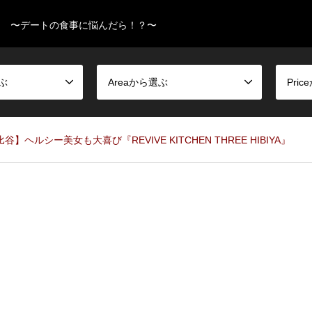
〜デートの食事に悩んだら！？〜
選ぶ
Areaから選ぶ
Pri
谷】ヘルシー美女も大喜び『REVIVE KITCHEN THREE HIBIYA』