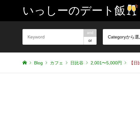
いっしーのデート飯
and
Categoryから
or
Blog
カフェ
日比谷
2,001〜5,000円
【日比