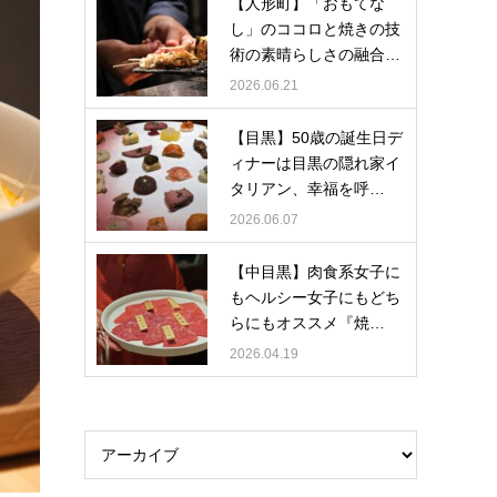
【人形町】「おもてな
し」のココロと焼きの技
術の素晴らしさの融合…
2026.06.21
【目黒】50歳の誕生日デ
ィナーは目黒の隠れ家イ
タリアン、幸福を呼…
2026.06.07
【中目黒】肉食系女子に
もヘルシー女子にもどち
らにもオススメ『焼…
2026.04.19