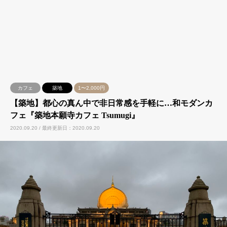
カフェ
築地
1〜2,000円
【築地】都心の真ん中で非日常感を手軽に…和モダンカ
フェ『築地本願寺カフェ Tsumugi』
2020.09.20 / 最終更新日：2020.09.20