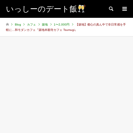
いっしーのデート飯
検索
Blog
カフェ
築地
1〜2,000円
【築地】都心の真ん中で非日常感を手
軽に…和モダンカフェ『築地本願寺カフェ Tsumugi』