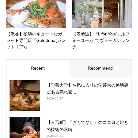
【渋谷】松濤のキュートなガ
【表参道】『L for You(エルフ
レット専門店『Galettoria(ガレ
ォーユー)』でヴィーガンラン
ットリア)』
チ
Recent
Recommend
【学芸大学】お気に入りの学芸大の路地裏
にある隠れ家...
2026.06.27
【人形町】「おもてなし」のココロと焼き
の技術の素晴...
2026.06.21