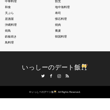
中華料理
割烹
和食
地中海料理
天ぷら
寿司
居酒屋
懐石料理
沖縄料理
焼肉
焼鳥
蕎麦
鉄板焼き
韓国料理
鳥料理
いっしーのデート飯
Twitter
Facebook
Instagram
RSS
©
いっしーのデート飯
. All Rights Reserved.