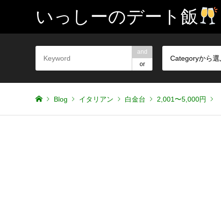
いっしーのデート飯
and
Categoryから
or
Blog
イタリアン
白金台
2,001〜5,000円