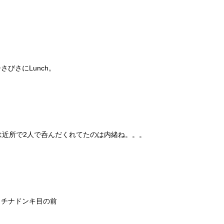
びさにLunch。
は近所で2人で呑んだくれてたのは内緒ね。。。
ラチナドンキ目の前