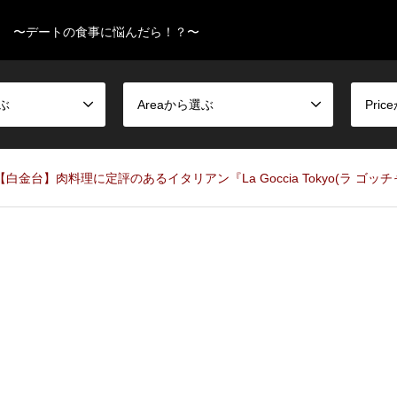
〜デートの食事に悩んだら！？〜
選ぶ
Areaから選ぶ
Pri
【白金台】肉料理に定評のあるイタリアン『La Goccia Tokyo(ラ ゴッ