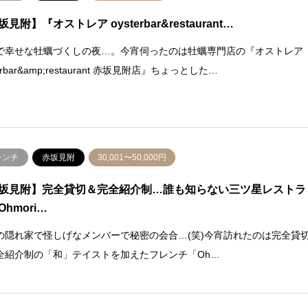
見附】『オストレア oysterbar&restaurant…
で幸せな牡蠣づくしの夜…。今宵伺ったのは牡蠣専門店の『オストレア
terbar&amp;restaurant 赤坂見附店』ちょっとした…
レンチ
赤坂見附
30,001〜50,000円
坂見附】完全貸切＆完全紹介制…誰も知らない三ツ星レストラ
hmori…
の隠れ家で怪しげなメンバーで秘密の会合…(笑)今宵訪れたのは完全貸
全紹介制の「和」テイストを加えたフレンチ「Oh…