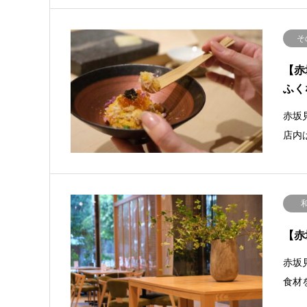
そ
【赤
ふく
赤坂
店内
【赤
赤坂
食材