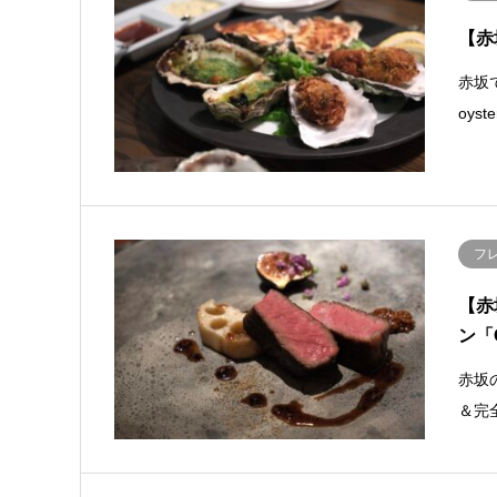
【赤坂
赤坂
oys
フ
【赤
ン「O
赤坂
＆完