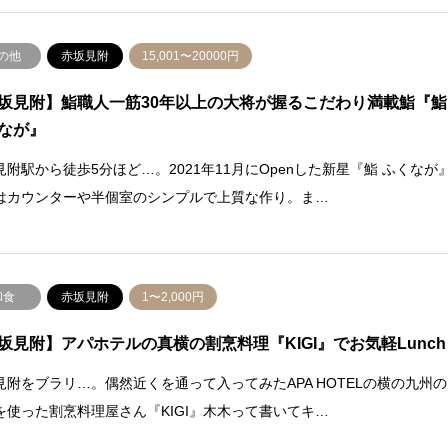
の他
赤坂見附
15,001〜20000円
坂見附】鮨職人一筋30年以上の大将が握るこだわり満載鮨『鮨
なが』
見附駅から徒歩5分ほど…。2021年11月にOpenした新星『鮨 ふくなが
はカウンターや半個室のシンプルで上質な作り。ま…
和食
赤坂見附
1〜2,000円
坂見附】アパホテルの真横の割烹料理『KIGI』でお気軽Lunch
見附をブラリ…。偶然近くを通って入ってみたAPA HOTELの横の九州の
を使った割烹料理屋さん『KIGI』木木って書いてキ…