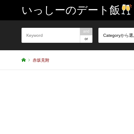
いっしーのデート飯
and
Categoryから
or
赤坂見附