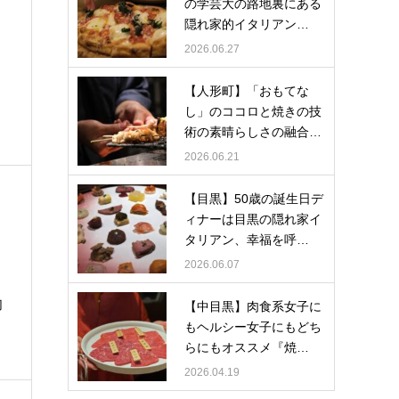
の学芸大の路地裏にある
隠れ家的イタリアン…
2026.06.27
【人形町】「おもてな
し」のココロと焼きの技
術の素晴らしさの融合…
2026.06.21
【目黒】50歳の誕生日デ
ィナーは目黒の隠れ家イ
タリアン、幸福を呼…
2026.06.07
切
【中目黒】肉食系女子に
もヘルシー女子にもどち
らにもオススメ『焼…
2026.04.19