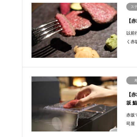
ス
【赤
以前
く赤坂
【赤
坂 
赤坂
司屋