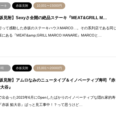
テーキ
赤坂見附
10,001〜15000円
坂見附】Sexyさ全開の絶品ステーキ『MEAT&GRILL M…
行って感動した赤坂のステーキハウスMARCO…。その系列店である同
にある『MEAT&amp;GRILL MARCO HANARE』MARCOと…
寿司
赤坂見附
15,001〜20000円
坂見附】アムロなみのニュータイプ＆イノベーティブ寿司『赤
鮨大谷』
で出会った2023年6月にOpenしたばかりのイノベーティブな隠れ家的寿
『赤坂 鮨大谷』ぱっと見工事中！？って思うけど…