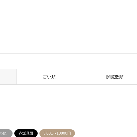
古い順
閲覧数順
の他
赤坂見附
5,001〜10000円