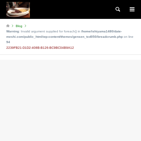
検索
Blog
Warning
: Invalid argument supplied for foreach() in
/home/ishiyama1480/date-
meshi.com/public_html/wp-content/themes/gensen_tcd050/breadcrumb.php
on line
94
2239FB21-D1D2-408B-B126-BC9BC04B9A12