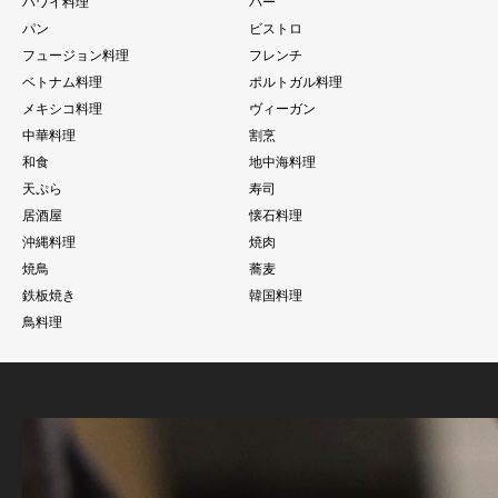
ハワイ料理
バー
パン
ビストロ
フュージョン料理
フレンチ
ベトナム料理
ポルトガル料理
メキシコ料理
ヴィーガン
中華料理
割烹
和食
地中海料理
天ぷら
寿司
居酒屋
懐石料理
沖縄料理
焼肉
焼鳥
蕎麦
鉄板焼き
韓国料理
鳥料理