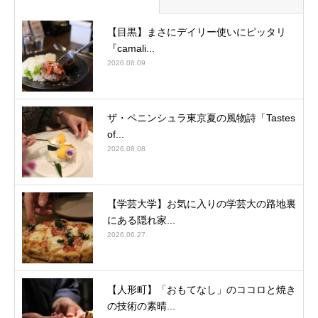
【目黒】まさにデイリー使いにピッタリ
『camali...
2026.08.09
ザ・ペニンシュラ東京夏の風物詩「Tastes
of...
2026.08.08
【学芸大学】お気に入りの学芸大の路地裏
にある隠れ家...
2026.06.27
【人形町】「おもてなし」のココロと焼き
の技術の素晴...