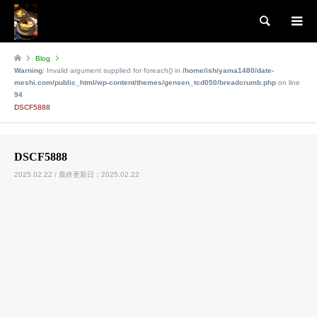
検索
Blog
Warning
: Invalid argument supplied for foreach() in
/home/ishiyama1480/date-
meshi.com/public_html/wp-content/themes/gensen_tcd050/breadcrumb.php
on line
94
DSCF5888
DSCF5888
2025.02.22 / 最終更新日：2025.02.22