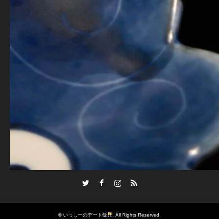
Twitter
Facebook
Instagram
RSS
©
いっしーのデート飯
. All Rights Reserved.