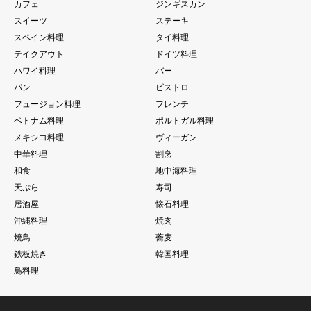
カフェ
ジンギスカン
スイーツ
ステーキ
スペイン料理
タイ料理
テイクアウト
ドイツ料理
ハワイ料理
バー
パン
ビストロ
フュージョン料理
フレンチ
ベトナム料理
ポルトガル料理
メキシコ料理
ヴィーガン
中華料理
割烹
和食
地中海料理
天ぷら
寿司
居酒屋
懐石料理
沖縄料理
焼肉
焼鳥
蕎麦
鉄板焼き
韓国料理
鳥料理